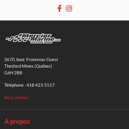
F
I
a
n
c
s
e
t
b
a
o
g
M
o
r
e
3670, boul. Frontenac Ouest
k
a
r
Thetford Mines
(Québec)
m
c
G6H 2B8
i
e
Téléphone :
418 423-5517
r
M
Nous joindre
a
r
i
n
À propos
e