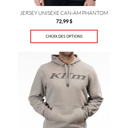
du
produit
JERSEY UNISEXE CAN-AM PHANTOM
72,99
$
CHOIX DES OPTIONS
Ce
produit
a
plusieurs
variations.
Les
options
peuvent
être
choisies
sur