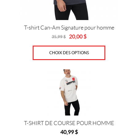
la
page
du
produit
T-shirt Can-Am Signature pour homme
20,00
$
35,99
$
Original
Current
price
price
was:
is:
CHOIX DES OPTIONS
35,99
20,00
$.
$.
Ce
produit
a
plusieurs
variations.
Les
options
T-SHIRT DE COURSE POUR HOMME
peuvent
40,99
$
être