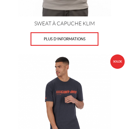
la
page
du
produit
SWEAT À CAPUCHE KLIM
PLUS D’INFORMATIONS
Ce
SOLDE
produit
a
plusieurs
variations.
Les
options
peuvent
être
choisies
sur