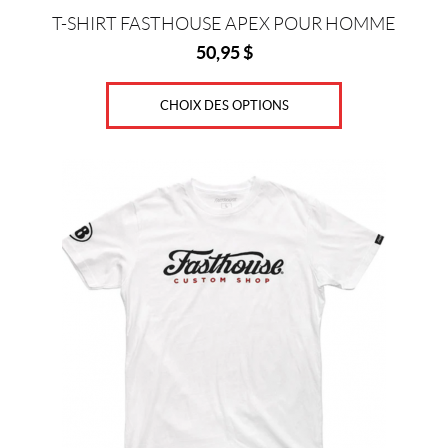
produit
T-SHIRT FASTHOUSE APEX POUR HOMME
50,95
$
CHOIX DES OPTIONS
Ce
produit
a
plusieurs
variations.
Les
options
peuvent
être
choisies
sur
la