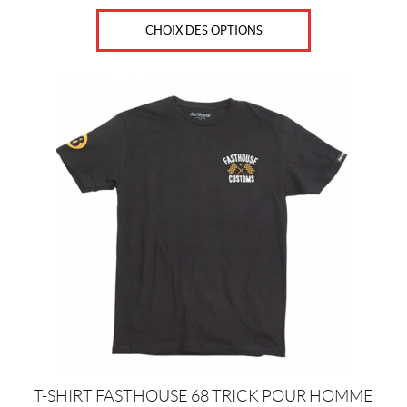
choisies
sur
CHOIX DES OPTIONS
la
page
Ce
du
produit
produit
a
plusieurs
variations.
Les
options
peuvent
être
choisies
sur
la
page
du
produit
T-SHIRT FASTHOUSE 68 TRICK POUR HOMME