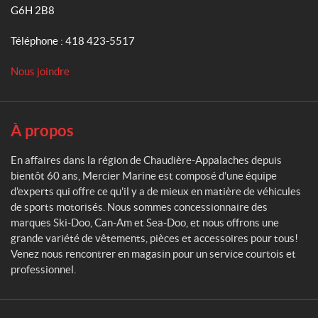
c
G6H 2B8
i
X
e
L
Téléphone :
418 423-5517
r
A
P
R
M
r
Nous joindre
G
a
o
E
r
/
d
i
S
u
n
H
À propos
i
O
e
t
R
En affaires dans la région de Chaudière-Appalaches depuis
s
T
(1)
bientôt 60 ans, Mercier Marine est composé d'une équipe
d'experts qui offre ce qu'il y a de mieux en matière de véhicules
T
T
de sports motorisés. Nous sommes concessionnaire des
o
G
marques Ski-Doo, Can-Am et Sea-Doo, et nous offrons une
u
(1)
grande variété de vêtements, pièces et accessoires pour tous!
s
l
Venez nous rencontrer en magasin pour un service courtois et
X
e
professionnel.
L
s
A
p
R
r
G
o