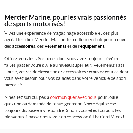
R
T
(1)
Mercier Marine, pour les vrais passionnés
de sports motorisés!
P
(1)
Vivez une expérience de magasinage accessible et des plus
agréables chez Mercier Marine, le meilleur endroit pour trouver
S
des
accessoires
, des
vêtements
et de l’
équipement
.
M
A
Offrez-vous les vêtements dont vous avez toujours rêvé et
L
L
faites passer votre style au niveau supérieur! Vêtements Fast
(1)
House, vestes de flottaison et accessoires : trouvez tout ce dont
vous avez besoin pour vos balades dans votre véhicule de sport
M
motorisé.
(1)
N’hésitez surtout pas à
communiquer avec nous
pour toute
M
question ou demande de renseignement. Notre équipe est
É
toujours disposée à y répondre. Sinon, vous êtes toujours les
D
bienvenus à passer nous voir en concession à Thetford Mines!
I
U
M
(1)