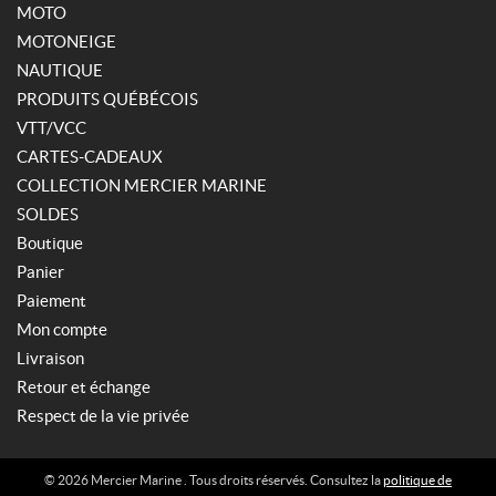
MOTO
E
d
(1)
u
MOTONEIGE
i
NAUTIQUE
t
X
s
PRODUITS QUÉBÉCOIS
X
L
VTT/VCC
A
E
CARTES-CADEAUX
R
n
G
s
COLLECTION MERCIER MARINE
E
o
SOLDES
(1)
l
d
Boutique
e
2
Panier
(1)
T
Paiement
G
(1)
Mon compte
IALISER
Livraison
3
Retour et échange
X
L
Respect de la vie privée
A
R
G
© 2026 Mercier Marine . Tous droits réservés. Consultez la
politique de
E