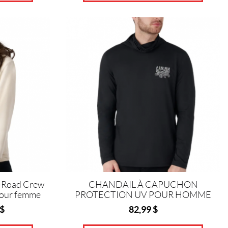
Ce
produit
a
plusieurs
variations.
Les
options
peuvent
être
choisies
sur
la
page
du
produit
f-Road Crew
CHANDAIL À CAPUCHON
our femme
PROTECTION UV POUR HOMME
$
82,99
$