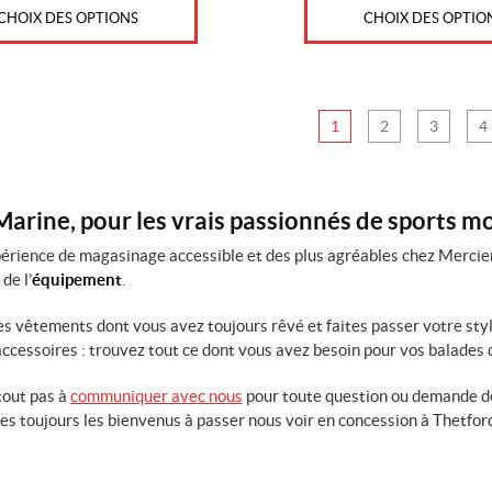
CHOIX DES OPTIONS
CHOIX DES OPTIO
1
2
3
4
arine, pour les vrais passionnés de sports m
érience de magasinage accessible et des plus agréables chez Mercier
 de l’
équipement
.
es vêtements dont vous avez toujours rêvé et faites passer votre st
 accessoires : trouvez tout ce dont vous avez besoin pour vos balades 
tout pas à
communiquer avec nous
pour toute question ou demande de
tes toujours les bienvenus à passer nous voir en concession à Thetfo