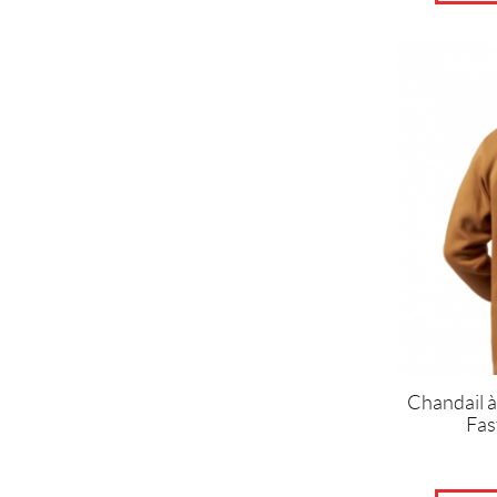
Ce
produit
a
plusieurs
variations.
Les
options
peuvent
être
choisies
sur
la
page
du
produit
Chandail 
Fas