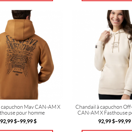
Ce
produit
a
plusieurs
variations.
Les
options
peuvent
être
choisies
sur
la
page
du
produit
à capuchon Mav CAN-AM X
Chandail à capuchon Of
thouse pour homme
CAN-AM X Fasthouse p
92,99
$
–
99,99
$
92,99
$
–
99,99