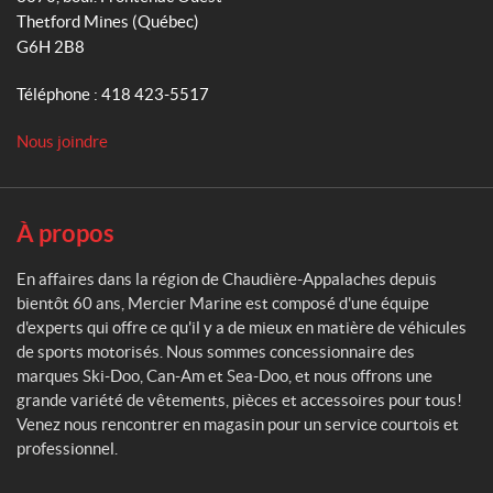
r
Thetford Mines
(Québec)
m
c
G6H 2B8
i
e
Téléphone :
418 423-5517
r
M
Nous joindre
a
r
i
n
À propos
e
En affaires dans la région de Chaudière-Appalaches depuis
bientôt 60 ans, Mercier Marine est composé d'une équipe
d'experts qui offre ce qu'il y a de mieux en matière de véhicules
de sports motorisés. Nous sommes concessionnaire des
marques Ski-Doo, Can-Am et Sea-Doo, et nous offrons une
grande variété de vêtements, pièces et accessoires pour tous!
Venez nous rencontrer en magasin pour un service courtois et
professionnel.