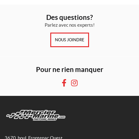
Des questions?
Parlez avec nos experts!
NOUS JOINDRE
Pour ne rien manquer
F
I
a
n
c
s
e
t
b
a
o
g
M
o
r
e
3670, boul. Frontenac Ouest
k
a