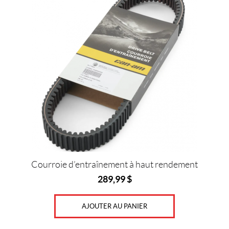
Prix :
0
$
—
2
9
0
$
Courroie d’entraînement à haut rendement
IALISER
289,99
$
AJOUTER AU PANIER