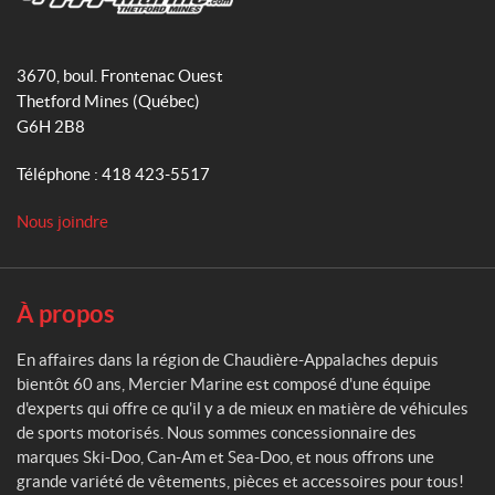
o
g
M
o
r
e
3670, boul. Frontenac Ouest
k
a
r
Thetford Mines
(Québec)
m
c
G6H 2B8
i
e
Téléphone :
418 423-5517
r
M
Nous joindre
a
r
i
n
À propos
e
En affaires dans la région de Chaudière-Appalaches depuis
bientôt 60 ans, Mercier Marine est composé d'une équipe
d'experts qui offre ce qu'il y a de mieux en matière de véhicules
de sports motorisés. Nous sommes concessionnaire des
marques Ski-Doo, Can-Am et Sea-Doo, et nous offrons une
grande variété de vêtements, pièces et accessoires pour tous!