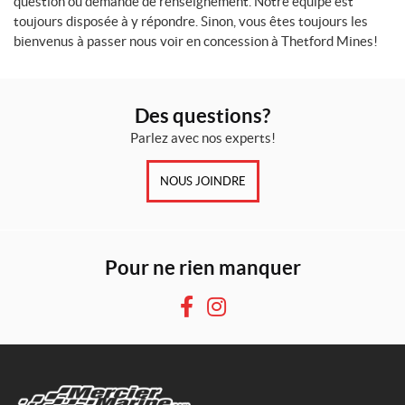
question ou demande de renseignement. Notre équipe est
toujours disposée à y répondre. Sinon, vous êtes toujours les
bienvenus à passer nous voir en concession à Thetford Mines!
Des questions?
Parlez avec nos experts!
NOUS JOINDRE
Pour ne rien manquer
F
I
a
n
c
s
e
t
b
a