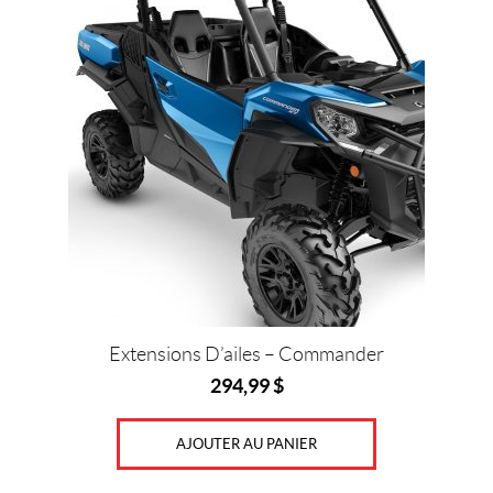
Prix :
0
$
—
3
6
0
$
Extensions D’ailes – Commander
IALISER
294,99
$
AJOUTER AU PANIER