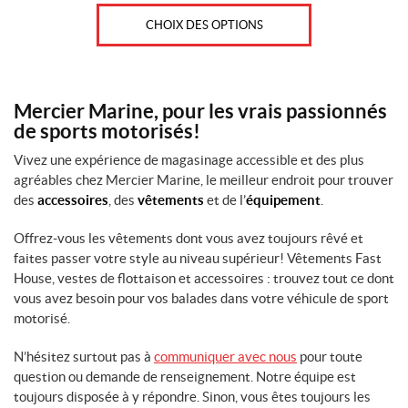
C
CHOIX DES OPTIONS
o
u
l
e
Mercier Marine, pour les vrais passionnés
u
de sports motorisés!
r
Vivez une expérience de magasinage accessible et des plus
s
agréables chez Mercier Marine, le meilleur endroit pour trouver
des
accessoires
, des
vêtements
et de l’
équipement
.
Offrez-vous les vêtements dont vous avez toujours rêvé et
faites passer votre style au niveau supérieur! Vêtements Fast
IALISER
House, vestes de flottaison et accessoires : trouvez tout ce dont
vous avez besoin pour vos balades dans votre véhicule de sport
motorisé.
N’hésitez surtout pas à
communiquer avec nous
pour toute
question ou demande de renseignement. Notre équipe est
toujours disposée à y répondre. Sinon, vous êtes toujours les