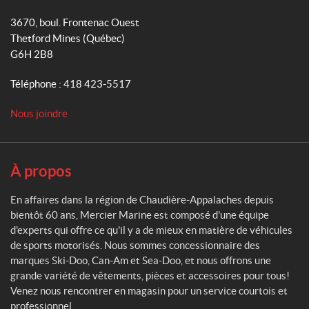
M
o
r
e
3670, boul. Frontenac Ouest
k
a
r
Thetford Mines
(Québec)
m
c
G6H 2B8
i
e
Téléphone :
418 423-5517
r
M
Nous joindre
a
r
i
n
À propos
e
En affaires dans la région de Chaudière-Appalaches depuis
bientôt 60 ans, Mercier Marine est composé d'une équipe
d'experts qui offre ce qu'il y a de mieux en matière de véhicules
de sports motorisés. Nous sommes concessionnaire des
marques Ski-Doo, Can-Am et Sea-Doo, et nous offrons une
grande variété de vêtements, pièces et accessoires pour tous!
Venez nous rencontrer en magasin pour un service courtois et
professionnel.