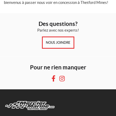
bienvenus à passer nous voir en concession à Thetford Mines!
Des questions?
Parlez avec nos experts!
NOUS JOINDRE
Pour ne rien manquer
F
I
a
n
c
s
e
t
b
a
o
g