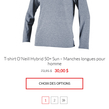
Les
options
peuvent
être
choisies
sur
la
page
du
produit
T-shirt O’Neill Hybrid 50+ Sun – Manches longues pour
homme
30,00
$
73,95
$
Original
Current
price
price
was:
is:
CHOIX DES OPTIONS
73,95
30,00
$.
$.
1
2