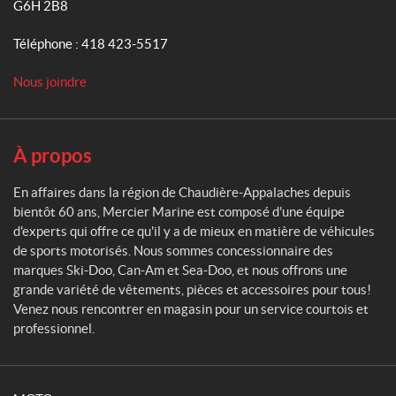
G6H 2B8
i
e
Téléphone :
418 423-5517
r
M
Nous joindre
a
r
i
n
À propos
e
En affaires dans la région de Chaudière-Appalaches depuis
bientôt 60 ans, Mercier Marine est composé d'une équipe
d'experts qui offre ce qu'il y a de mieux en matière de véhicules
de sports motorisés. Nous sommes concessionnaire des
marques Ski-Doo, Can-Am et Sea-Doo, et nous offrons une
grande variété de vêtements, pièces et accessoires pour tous!
Venez nous rencontrer en magasin pour un service courtois et
professionnel.