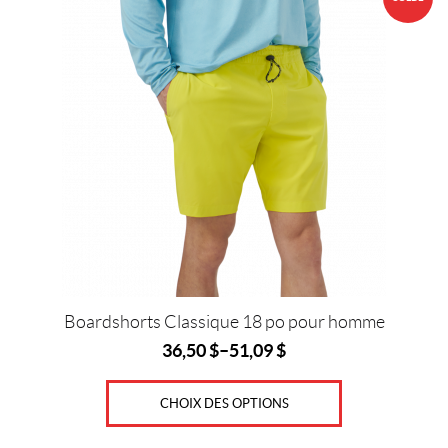
o
produit
o
a
(14)
plusieurs
variations.
P
Les
r
options
i
peuvent
x
être
choisies
sur
la
Prix :
page
0
du
$
produit
Boardshorts Classique 18 po pour homme
—
36,50
$
–
51,09
$
8
3
CHOIX DES OPTIONS
$