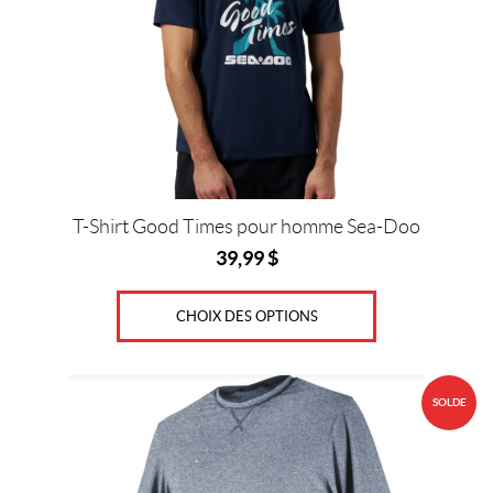
options
peuvent
être
choisies
sur
la
page
du
produit
T-Shirt Good Times pour homme Sea-Doo
39,99
$
CHOIX DES OPTIONS
Ce
SOLDE
produit
a
plusieurs
variations.