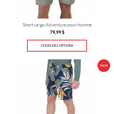
la
page
du
produit
Short cargo Adventure pour homme
79,99
$
CHOIX DES OPTIONS
Ce
SOLDE
produit
a
plusieurs
variations.
Les
options
peuvent
être