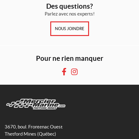
Des questions?
Parlez avec nos experts!
NOUS JOINDRE
Pour ne rien manquer
F
I
a
n
c
s
e
t
b
a
o
g
M
o
r
e
3670, boul. Frontenac Ouest
k
a
r
Thetford Mines
(Québec)
m
c