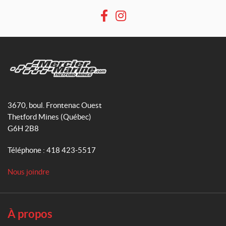
F
I
a
n
c
s
e
t
b
a
o
g
M
o
r
e
3670, boul. Frontenac Ouest
k
a
r
Thetford Mines
(Québec)
m
c
G6H 2B8
i
e
Téléphone :
418 423-5517
r
M
Nous joindre
a
r
i
n
À propos
e