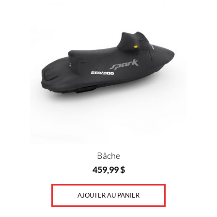
Prix :
0
$
—
4
7
0
$
Bâche
459,99
$
IALISER
AJOUTER AU PANIER