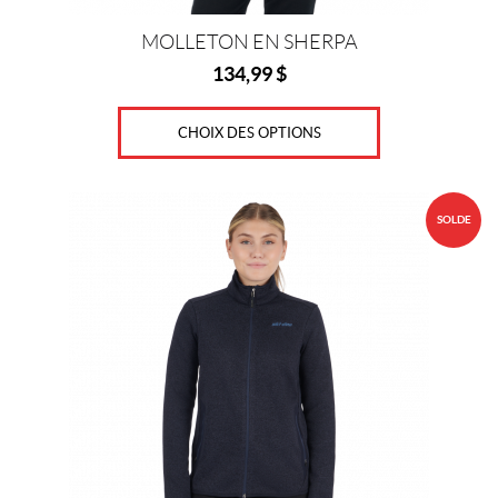
du
produit
MOLLETON EN SHERPA
134,99
$
CHOIX DES OPTIONS
Ce
SOLDE
produit
a
plusieurs
variations.
Les
options
peuvent
être
choisies
sur
la