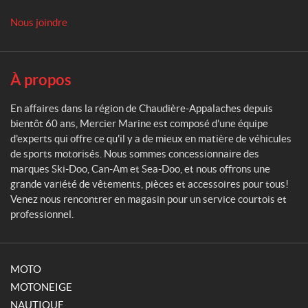
r
M
Nous joindre
a
r
i
n
À propos
e
En affaires dans la région de Chaudière-Appalaches depuis
bientôt 60 ans, Mercier Marine est composé d'une équipe
d'experts qui offre ce qu'il y a de mieux en matière de véhicules
de sports motorisés. Nous sommes concessionnaire des
marques Ski-Doo, Can-Am et Sea-Doo, et nous offrons une
grande variété de vêtements, pièces et accessoires pour tous!
Venez nous rencontrer en magasin pour un service courtois et
professionnel.
MOTO
MOTONEIGE
NAUTIQUE