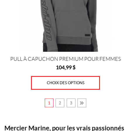
options
peuvent
être
choisies
sur
la
page
du
produit
PULL À CAPUCHON PREMIUM POUR FEMMES
104,99
$
CHOIX DES OPTIONS
1
2
3
Mercier Marine, pour les vrais passionnés