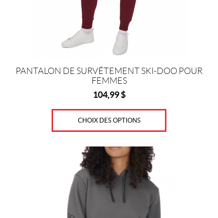
choisies
sur
la
page
du
produit
PANTALON DE SURVÊTEMENT SKI-DOO POUR
FEMMES
104,99
$
CHOIX DES OPTIONS
Ce
produit
a
plusieurs
variations.
Les