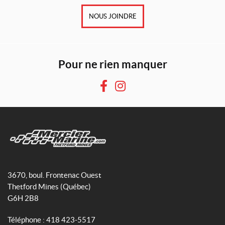
NOUS JOINDRE
Pour ne rien manquer
F
I
a
n
c
s
e
t
b
a
o
g
M
o
r
e
3670, boul. Frontenac Ouest
k
a
r
Thetford Mines
(Québec)
m
c
G6H 2B8
i
e
Téléphone :
418 423-5517