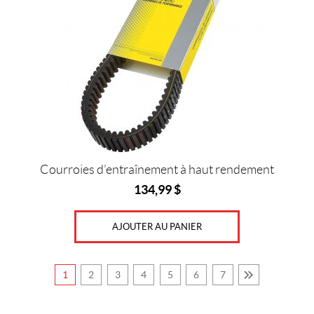
Courroies d’entraînement à haut rendement
134,99
$
AJOUTER AU PANIER
1
2
3
4
5
6
7