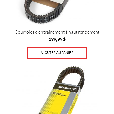
0
$
—
4
5
Courroies d’entraînement à haut rendement
0
199,99
$
$
AJOUTER AU PANIER
G
r
a
n
d
e
u
r
s
1