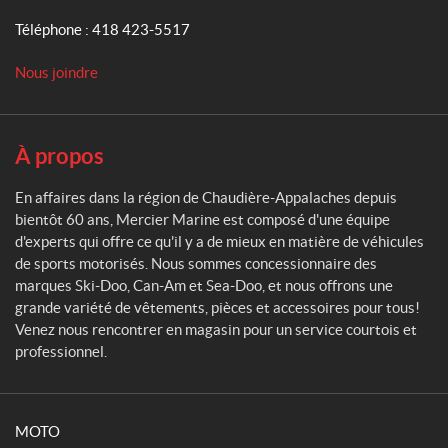
e
Téléphone :
418 423-5517
r
M
Nous joindre
a
r
i
n
À propos
e
En affaires dans la région de Chaudière-Appalaches depuis
bientôt 60 ans, Mercier Marine est composé d'une équipe
d'experts qui offre ce qu'il y a de mieux en matière de véhicules
de sports motorisés. Nous sommes concessionnaire des
marques Ski-Doo, Can-Am et Sea-Doo, et nous offrons une
grande variété de vêtements, pièces et accessoires pour tous!
Venez nous rencontrer en magasin pour un service courtois et
professionnel.
MOTO