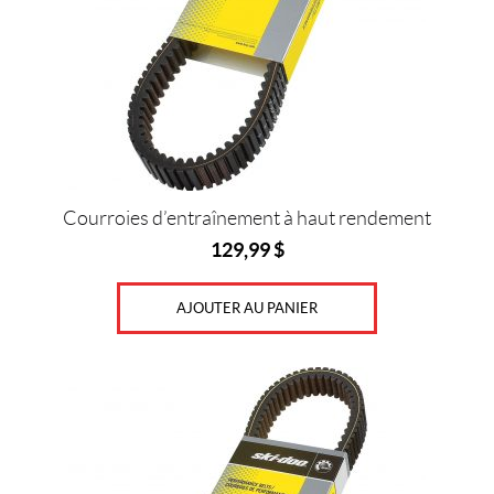
4
6
M
L
(2)
5
0
0
M
L
Courroies d’entraînement à haut rendement
(2)
129,99
$
4
L
AJOUTER AU PANIER
(1)
1
0
L
(1)
2
0