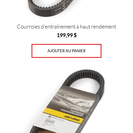
i
-
D
o
Courroies d’entraînement à haut rendement
o
(55)
199,99
$
X
P
AJOUTER AU PANIER
S
(7)
P
r
i
x
Prix :