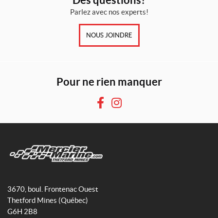
Parlez avec nos experts!
NOUS JOINDRE
Pour ne rien manquer
F
I
a
n
c
s
e
t
b
a
o
g
M
o
r
e
3670, boul. Frontenac Ouest
k
a
r
Thetford Mines
(Québec)
m
c
G6H 2B8
i