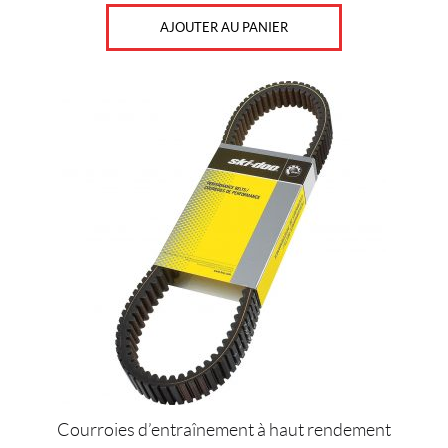
N
S
AJOUTER AU PANIER
I
O
N
S
E
T
A
M
O
R
T
I
S
S
E
U
R
S
(1)
P
Courroies d’entraînement à haut rendement
R
O