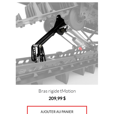
I
F
I
A
N
T
S
(18)
R
O
U
E
S
E
T
G
L
I
S
Bras rigide tMotion
S
209,99
$
I
È
R
AJOUTER AU PANIER
E