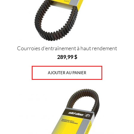
8
,
9
2
L
(1)
3
Courroies d’entraînement à haut rendement
,
7
289,99
$
8
5
L
AJOUTER AU PANIER
(4)
9
,
4
6
L
(3)
9