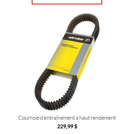
S
(27)
S
K
I
S
E
T
P
O
I
G
N
É
E
S
(12)
S
U
Courroie d’entraînement à haut rendement
S
229,99
$
P
E