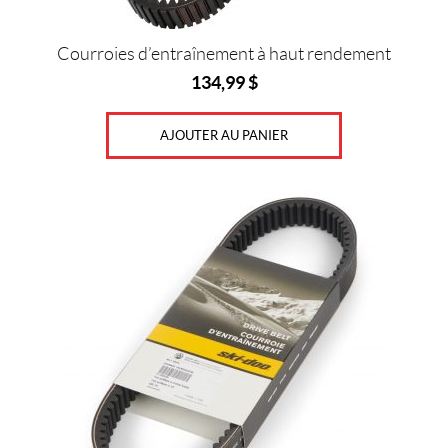
Q
U
Courroies d’entraînement à haut rendement
A
L
134,99
$
I
P
I
AJOUTER AU PANIER
E
C
E
S
(8)
S
e
a
-
D
o
o
(2)
S
k