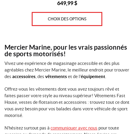
(1)
649,99
$
L
CHOIX DES OPTIONS
A
R
G
E
(1)
Mercier Marine, pour les vrais passionnés
de sports motorisés!
G
(2)
Vivez une expérience de magasinage accessible et des plus
agréables chez Mercier Marine, le meilleur endroit pour trouver
T
des
accessoires
, des
vêtements
et de l’
équipement
.
G
(2)
Offrez-vous les vêtements dont vous avez toujours rêvé et
faites passer votre style au niveau supérieur! Vêtements Fast
X
L
House, vestes de flottaison et accessoires : trouvez tout ce dont
A
vous avez besoin pour vos balades dans votre véhicule de sport
R
motorisé.
G
E
N’hésitez surtout pas à
communiquer avec nous
pour toute
(1)