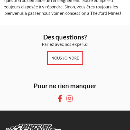
question ou demande de renseignement. Notre équipe est
toujours disposée à y répondre. Sinon, vous êtes toujours les
2
T
bienvenus à passer nous voir en concession à Thetford Mines!
G
(2)
Des questions?
C
o
Parlez avec nos experts!
u
l
NOUS JOINDRE
e
u
r
s
Pour ne rien manquer
F
I
a
n
c
s
e
t
b
a