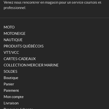
Venez nous rencontrer en magasin pour un service courtois et
s
professionnel.
E
n
s
o
MOTO
l
MOTONEIGE
d
e
NAUTIQUE
(2)
PRODUITS QUÉBÉCOIS
VTT/VCC
CARTES-CADEAUX
IALISER
COLLECTION MERCIER MARINE
SOLDES
Boutique
Panier
Paiement
Mon compte
Livraison