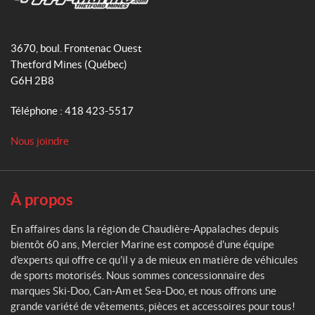
P
r
o
g
M
o
o
r
e
d
3670, boul. Frontenac Ouest
k
a
r
u
Thetford Mines
(Québec)
m
c
i
G6H 2B8
i
t
e
s
Téléphone :
418 423-5517
r
M
Nous joindre
T
a
o
r
u
i
s
n
l
À propos
e
e
s
En affaires dans la région de Chaudière-Appalaches depuis
p
bientôt 60 ans, Mercier Marine est composé d'une équipe
r
o
d'experts qui offre ce qu'il y a de mieux en matière de véhicules
d
de sports motorisés. Nous sommes concessionnaire des
u
marques Ski-Doo, Can-Am et Sea-Doo, et nous offrons une
i
grande variété de vêtements, pièces et accessoires pour tous!
t