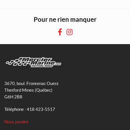
Pour ne rien manquer
F
I
a
n
c
s
e
t
b
a
o
g
M
o
r
e
3670, boul. Frontenac Ouest
k
a
r
Thetford Mines
(Québec)
m
c
G6H 2B8
i
e
Téléphone :
418 423-5517
r
M
Nous joindre
a