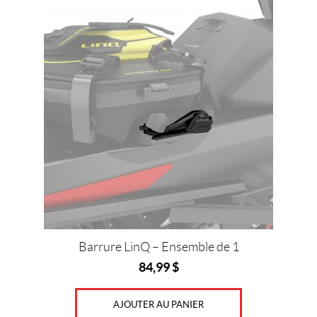
$
—
7
8
0
$
IALISER
Barrure LinQ – Ensemble de 1
84,99
$
AJOUTER AU PANIER