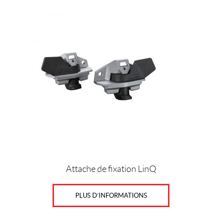
o
(2)
S
k
i
-
D
o
o
(44)
P
r
i
x
Attache de fixation LinQ
PLUS D’INFORMATIONS
Prix :
0