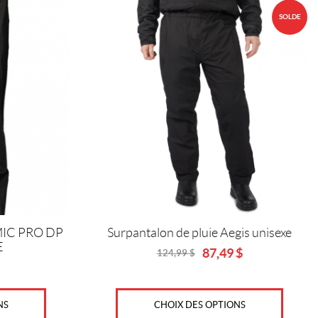
Ce
SOLDE
produit
a
plusieurs
variations.
Les
options
peuvent
être
choisies
sur
la
page
du
produit
IC PRO DP
Surpantalon de pluie Aegis unisexe
E
87,49
$
124,99
$
Original
Current
price
price
was:
is:
124,99
87,49
CHOIX DES OPTIONS
NS
$.
$.