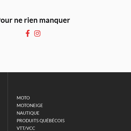
our ne rien manquer
F
I
a
n
c
s
e
t
b
a
o
g
o
r
k
a
m
MOTO
MOTONEIGE
NAUTIQUE
PRODUITS QUÉBÉCOIS
VTT/VCC