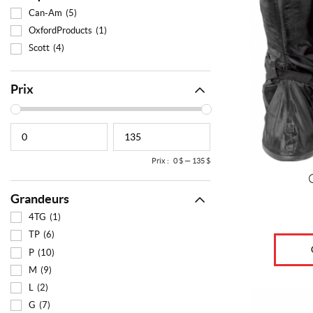
Can-Am
(5)
variations.
Les
OxfordProducts
(1)
options
Scott
(4)
peuvent
être
Prix
choisies
sur
la
page
du
produit
Prix :
0 $
—
135 $
Grandeurs
4TG
(1)
TP
(6)
P
(10)
M
(9)
L
(2)
Ce
G
(7)
produit