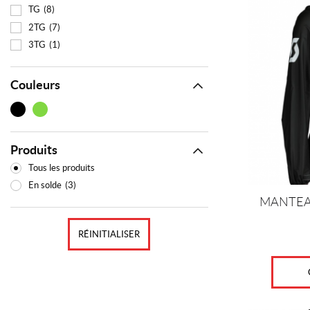
TG
(8)
a
plusieurs
2TG
(7)
variations.
3TG
(1)
Les
options
Couleurs
peuvent
être
choisies
sur
la
Produits
page
Tous les produits
du
produit
En solde
(3)
MANTEA
RÉINITIALISER