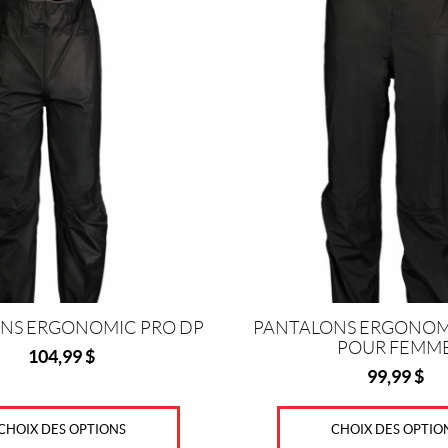
Ce
produit
a
plusieurs
variations.
Les
options
peuvent
être
choisies
sur
la
page
du
produit
NS ERGONOMIC PRO DP
PANTALONS ERGONOM
POUR FEMM
104,99
$
99,99
$
CHOIX DES OPTIONS
CHOIX DES OPTIO