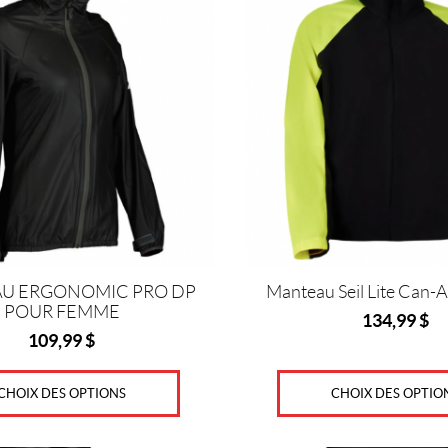
a
plusieurs
variations.
Les
options
peuvent
être
choisies
sur
la
page
du
produit
U ERGONOMIC PRO DP
Manteau Seil Lite Can-
POUR FEMME
134,99
$
109,99
$
CHOIX DES OPTIO
CHOIX DES OPTIONS