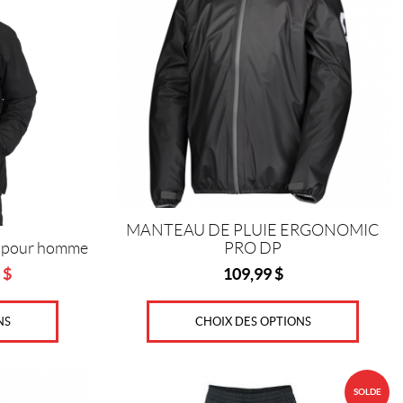
variations.
Les
options
peuvent
être
choisies
sur
la
page
du
produit
MANTEAU DE PLUIE ERGONOMIC
PRO DP
l pour homme
109,99
$
9
$
al
t
NS
CHOIX DES OPTIONS
Ce
SOLDE
produit