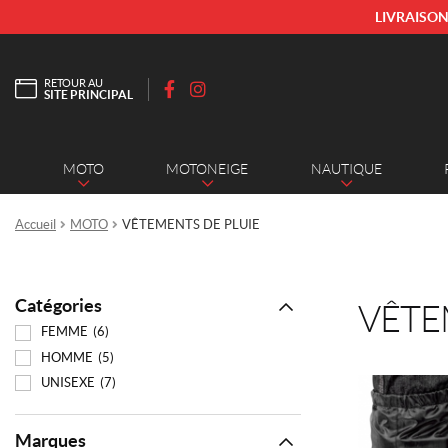
LIVRAISON
RETOUR AU
SITE PRINCIPAL
F
I
a
n
c
s
MOTO
MOTONEIGE
NAUTIQUE
e
t
b
a
o
g
Accueil
MOTO
VÊTEMENTS DE PLUIE
o
r
k
a
m
Catégories
VÊTE
FEMME
(6)
HOMME
(5)
UNISEXE
(7)
Ce
produit
a
Marques
plusieurs