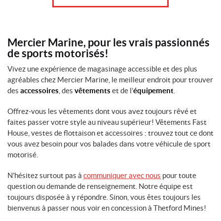
t
s
T
Mercier Marine, pour les vrais passionnés
o
de sports motorisés!
u
s
Vivez une expérience de magasinage accessible et des plus
l
agréables chez Mercier Marine, le meilleur endroit pour trouver
e
s
des
accessoires
, des
vêtements
et de l’
équipement
.
p
r
Offrez-vous les vêtements dont vous avez toujours rêvé et
o
faites passer votre style au niveau supérieur! Vêtements Fast
d
House, vestes de flottaison et accessoires : trouvez tout ce dont
u
i
vous avez besoin pour vos balades dans votre véhicule de sport
t
motorisé.
s
N’hésitez surtout pas à
communiquer avec nous
pour toute
E
question ou demande de renseignement. Notre équipe est
n
toujours disposée à y répondre. Sinon, vous êtes toujours les
s
bienvenus à passer nous voir en concession à Thetford Mines!
o
l