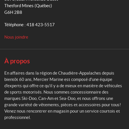
r
Thetford Mines
(Québec)
m
c
G6H 2B8
i
e
Téléphone :
418 423-5517
r
M
Nous joindre
a
r
i
n
À propos
e
En affaires dans la région de Chaudière-Appalaches depuis
bientôt 60 ans, Mercier Marine est composé d'une équipe
d'experts qui offre ce qu'il y a de mieux en matière de véhicules
de sports motorisés. Nous sommes concessionnaire des
marques Ski-Doo, Can-Am et Sea-Doo, et nous offrons une
grande variété de vêtements, pièces et accessoires pour tous!
Venez nous rencontrer en magasin pour un service courtois et
professionnel.