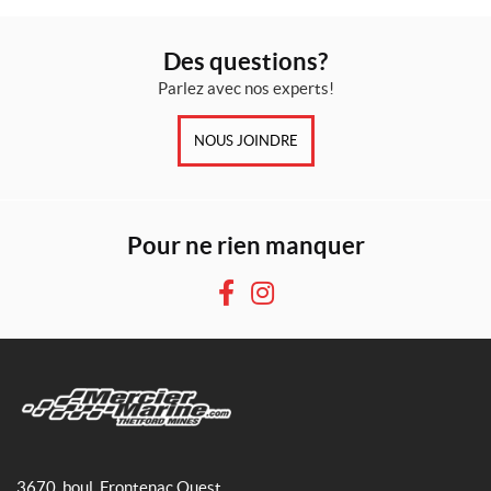
d
e
(1)
Des questions?
Parlez avec nos experts!
IALISER
NOUS JOINDRE
Pour ne rien manquer
F
I
a
n
c
s
e
t
b
a
o
g
M
o
r
e
3670, boul. Frontenac Ouest
k
a