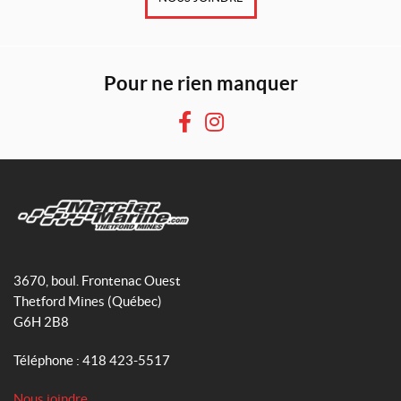
Pour ne rien manquer
F
I
a
n
c
s
e
t
b
a
o
g
M
o
r
e
3670, boul. Frontenac Ouest
k
a
r
Thetford Mines
(Québec)
m
c
G6H 2B8
i
e
Téléphone :
418 423-5517
r
M
Nous joindre