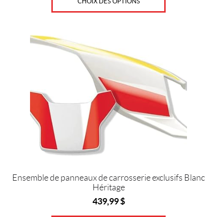
r
CHOIX DES OPTIONS
s
IALISER
Ensemble de panneaux de carrosserie exclusifs Blanc
Héritage
439,99
$