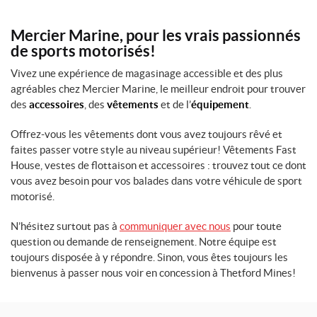
r
a
Mercier Marine, pour les vrais passionnés
n
de sports motorisés!
d
e
Vivez une expérience de magasinage accessible et des plus
u
agréables chez Mercier Marine, le meilleur endroit pour trouver
r
des
accessoires
, des
vêtements
et de l’
équipement
.
s
Offrez-vous les vêtements dont vous avez toujours rêvé et
faites passer votre style au niveau supérieur! Vêtements Fast
1
House, vestes de flottaison et accessoires : trouvez tout ce dont
0
vous avez besoin pour vos balades dans votre véhicule de sport
0
motorisé.
(1)
N’hésitez surtout pas à
communiquer avec nous
pour toute
2
5
question ou demande de renseignement. Notre équipe est
(1)
toujours disposée à y répondre. Sinon, vous êtes toujours les
bienvenus à passer nous voir en concession à Thetford Mines!
2
5
0