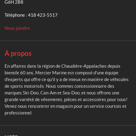
G6H 2B8
i
e
Téléphone :
418 423-5517
r
M
Nous joindre
a
r
i
n
À propos
e
En affaires dans la région de Chaudière-Appalaches depuis
bientôt 60 ans, Mercier Marine est composé d'une équipe
d'experts qui offre ce qu'il y a de mieux en matière de véhicules
de sports motorisés. Nous sommes concessionnaire des
marques Ski-Doo, Can-Am et Sea-Doo, et nous offrons une
grande variété de vêtements, pièces et accessoires pour tous!
Venez nous rencontrer en magasin pour un service courtois et
professionnel.