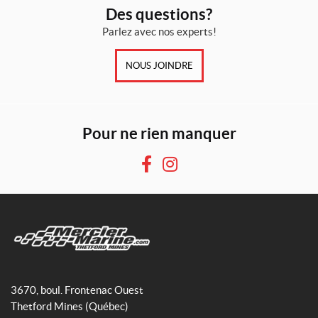
(1)
Des questions?
Parlez avec nos experts!
5
0
(1)
NOUS JOINDRE
IALISER
Pour ne rien manquer
F
I
a
n
c
s
e
t
b
a
o
g
M
o
r
e
3670, boul. Frontenac Ouest
k
a
r
Thetford Mines
(Québec)
m
c