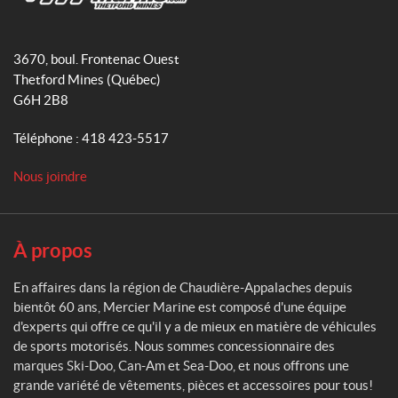
o
g
M
o
r
e
3670, boul. Frontenac Ouest
k
a
r
Thetford Mines
(Québec)
m
c
G6H 2B8
i
e
Téléphone :
418 423-5517
r
M
Nous joindre
a
r
i
n
À propos
e
En affaires dans la région de Chaudière-Appalaches depuis
bientôt 60 ans, Mercier Marine est composé d'une équipe
d'experts qui offre ce qu'il y a de mieux en matière de véhicules
de sports motorisés. Nous sommes concessionnaire des
marques Ski-Doo, Can-Am et Sea-Doo, et nous offrons une
grande variété de vêtements, pièces et accessoires pour tous!