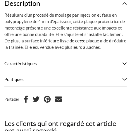
Description
Résultant d'un procédé de moulage par injection et faite en
polypropylène de 4 mm d'épaisseur, cette plaque protectrice de
motoneige présente une excellente résistance aux impacts et
offre une bonne durabilité. Elle s'ajuste et s'installe facilement.
De plus, la surface inférieure lisse de cette plaque aide à réduire
la traînée. Elle est vendue avec plusieurs attaches.
Caractéristiques
Politiques
Partager
F
T
P
C
a
w
i
o
c
i
n
u
Les clients qui ont regardé cet article
e
t
t
r
ont aussi regardé
b
t
e
r