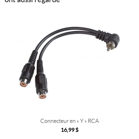
o
e
r
i
o
r
e
e
k
s
l
t
Connecteur en « Y » RCA
16,99
$