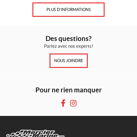
PLUS D’INFORMATIONS
Des questions?
Parlez avec nos experts!
NOUS JOINDRE
Pour ne rien manquer
F
I
a
n
c
s
e
t
b
a