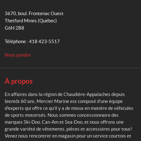
M
o
r
e
3670, boul. Frontenac Ouest
k
a
r
Thetford Mines
(Québec)
m
c
G6H 2B8
i
e
Téléphone :
418 423-5517
r
M
Nous joindre
a
r
i
n
À propos
e
En affaires dans la région de Chaudière-Appalaches depuis
bientôt 60 ans, Mercier Marine est composé d'une équipe
d'experts qui offre ce qu'il y a de mieux en matière de véhicules
de sports motorisés. Nous sommes concessionnaire des
marques Ski-Doo, Can-Am et Sea-Doo, et nous offrons une
grande variété de vêtements, pièces et accessoires pour tous!
Venez nous rencontrer en magasin pour un service courtois et