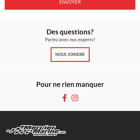
Des questions?
Parlez avec nos experts!
NOUS JOINDRE
Pour ne rien manquer
F
I
a
n
c
s
e
t
b
a
o
g